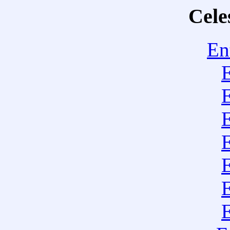
Cele
En
E
E
E
E
E
E
E